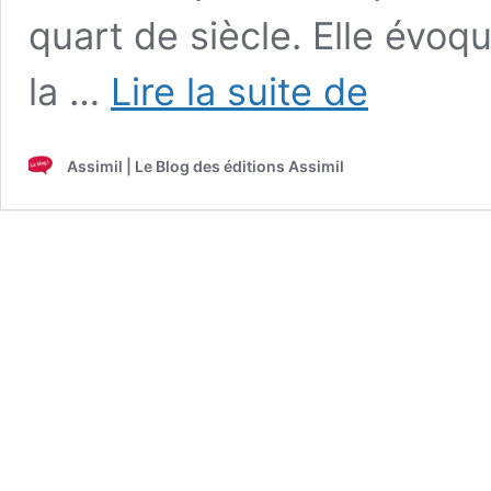
quart de siècle. Elle évoqu
«
la …
Lire la suite de
Le
seul
point
Assimil | Le Blog des éditions Assimil
difficile
du
japonais,
c’est
l’écriture
»
Entretien
avec
Catherine
Garnier