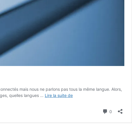
 connectés mais nous ne parlons pas tous la même langue. Alors,
Quelles
mages, quelles langues …
Lire la suite de
langues
parle
Commenta
0
Internet
?