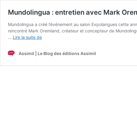
Mundolingua : entretien avec Mark Ore
Mundolingua a créé l’événement au salon Expolangues cette anné
rencontré Mark Oremland, créateur et concepteur de Mundolingua
Mundolingua
…
Lire la suite de
:
entretien
Assimil | Le Blog des éditions Assimil
avec
Mark
Oremland