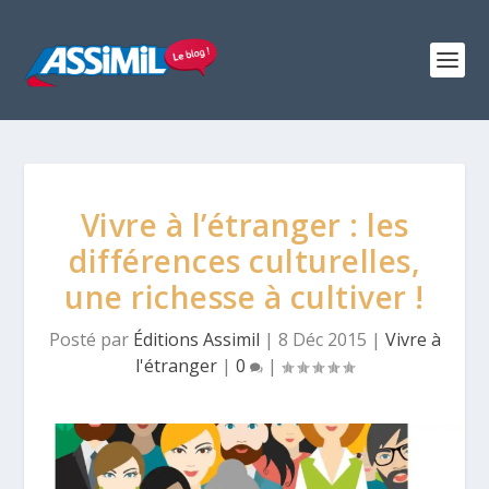
Vivre à l’étranger : les
différences culturelles,
une richesse à cultiver !
Posté par
Éditions Assimil
|
8 Déc 2015
|
Vivre à
l'étranger
|
0
|