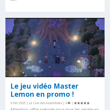
Le jeu vidéo Master
Lemon en promo !
3 Déc 2025
|
Le Coin des Assimilistes
|
0
|
Attention, offre spéciale pour tous les amateurs