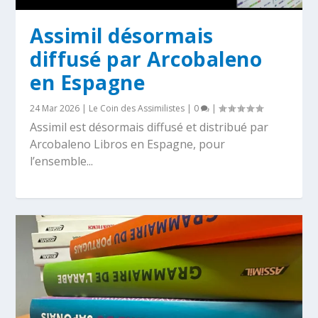
Assimil désormais
diffusé par Arcobaleno
en Espagne
24 Mar 2026
|
Le Coin des Assimilistes
|
0
|
Assimil est désormais diffusé et distribué par
Arcobaleno Libros en Espagne, pour
l’ensemble...