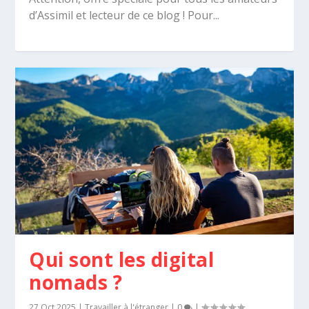
d’Assimil et lecteur de ce blog ! Pour...
Qui sont les digital
nomads ?
27 Oct 2025
|
Travailler à l'étranger
|
0
|