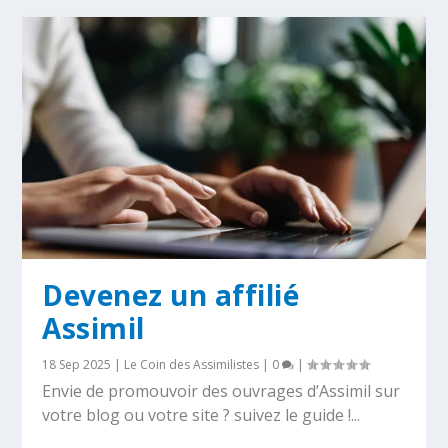
Devenez un affilié
Assimil
18 Sep 2025
|
Le Coin des Assimilistes
|
0
|
Envie de promouvoir des ouvrages d’Assimil sur
votre blog ou votre site ? suivez le guide !...