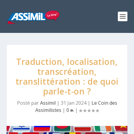
Traduction, localisation,
transcréation,
translittération : de quoi
parle-t-on ?
Posté par
Assimil
|
31 Jan 2024
|
Le Coin des
Assimilistes
|
0
|