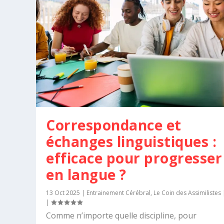
Correspondance et
échanges linguistiques :
efficace pour progresser
en langue ?
13 Oct 2025
|
Entrainement Cérébral
,
Le Coin des Assimilistes
|
Comme n’importe quelle discipline, pour