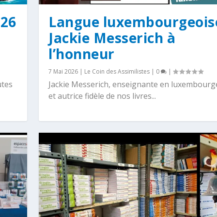
026
Langue luxembourgeoise
Jackie Messerich à
l’honneur
7 Mai 2026
|
Le Coin des Assimilistes
|
0
|
utes
Jackie Messerich, enseignante en luxembourg
et autrice fidèle de nos livres...