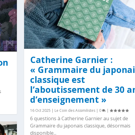
Catherine Garnier :
on
« Grammaire du japonai
classique est
l’aboutissement de 30 a
s
d’enseignement »
16 Oct 2025
|
Le Coin des Assimilistes
|
0
|
6 questions à Catherine Garnier au sujet de
Grammaire du japonais classique, désormais
disponible...