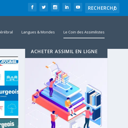
érébral
Langues & Mondes
Le Coin des Assimilistes
ACHETER ASSIMIL EN LIGNE