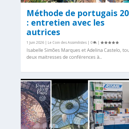
Méthode de portugais 2
: entretien avec les
autrices
1 Juin 2026
|
Le Coin des Assimilistes
|
0
|
Isabelle Simões Marques et Adelina Castelo, to
deux maitresses de conférences à...