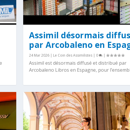
Assimil désormais diffu
par Arcobaleno en Espa
24 Mar 2026
|
Le Coin des Assimilistes
|
0
|
e
Assimil est désormais diffusé et distribué par
Arcobaleno Libros en Espagne, pour l’ensemble