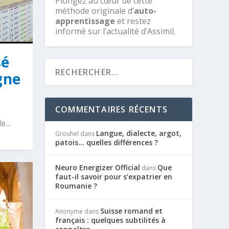
Plongez au cœur de cette
méthode originale d’
auto-
apprentissage
et restez
informé sur l’actualité d’Assimil.
sé
gne
COMMENTAIRES RÉCENTS
...
Langue, dialecte, argot,
Grouhel
dans
patois… quelles différences ?
Neuro Energizer Official
Que
dans
faut-il savoir pour s’expatrier en
Roumanie ?
Suisse romand et
Anonyme
dans
français : quelques subtilités à