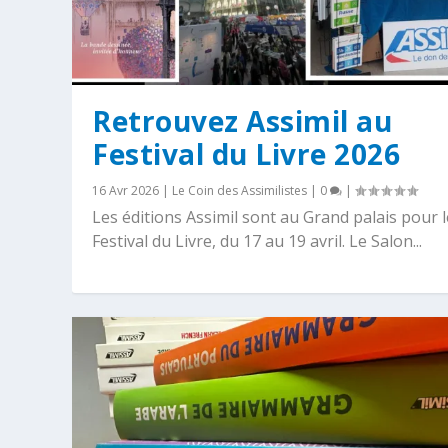
Retrouvez Assimil au
Festival du Livre 2026
16 Avr 2026
|
Le Coin des Assimilistes
|
0
|
Les éditions Assimil sont au Grand palais pour l
Festival du Livre, du 17 au 19 avril. Le Salon...