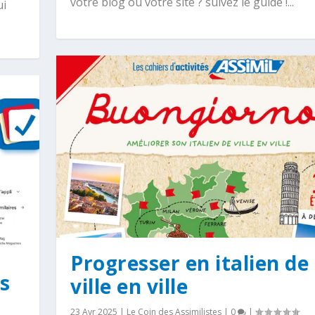
votre blog ou votre site ? suivez le guide !...
ui
Progresser en italien de
s
ville en ville
23 Avr 2025
|
Le Coin des Assimilistes
|
0
|