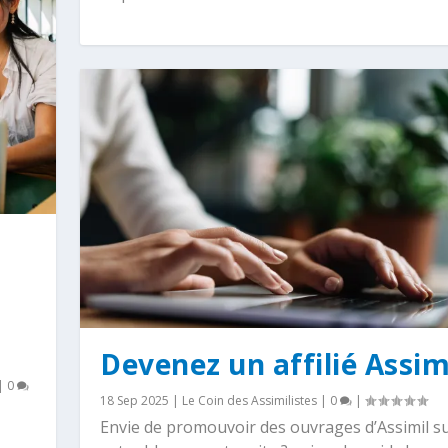
Devenez un affilié Assim
|
0
18 Sep 2025
|
Le Coin des Assimilistes
|
0
|
Envie de promouvoir des ouvrages d’Assimil s