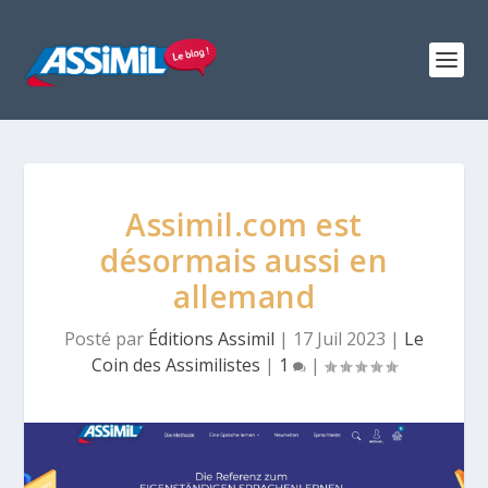
Assimil.com est
désormais aussi en
allemand
Posté par
Éditions Assimil
|
17 Juil 2023
|
Le
Coin des Assimilistes
|
1
|