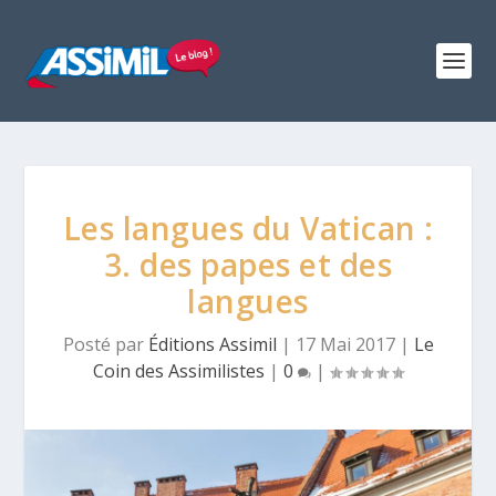
Les langues du Vatican :
3. des papes et des
langues
Posté par
Éditions Assimil
|
17 Mai 2017
|
Le
Coin des Assimilistes
|
0
|