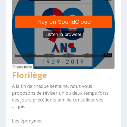
Florilège
À la fin de chaque semaine, nous vous
proposons de réviser un ou deux temps forts
des jours précédents afin de consolider vos
acquis :
Les éponymes :