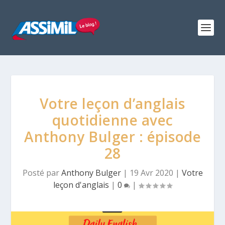
Votre leçon d’anglais
quotidienne avec
Anthony Bulger : épisode
28
Posté par
Anthony Bulger
|
19 Avr 2020
|
Votre
leçon d'anglais
|
0
|