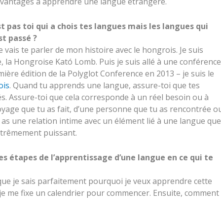
 avantages à apprendre une langue étrangère.
st pas toi qui a chois tes langues mais les langues qui
st passé ?
e vais te parler de mon histoire avec le hongrois. Je suis
e, la Hongroise Kató Lomb. Puis je suis allé à une conférence
mière édition de la Polyglot Conference en 2013 – je suis le
ois
. Quand tu apprends une langue, assure-toi que tes
és. Assure-toi que cela corresponde à un réel besoin ou à
voyage que tu as fait, d’une personne que tu as rencontrée o
 as une relation intime avec un élément lié à une langue que
extrêmement puissant.
tes étapes de l’apprentissage d’une langue en ce qui te
 que je sais parfaitement pourquoi je veux apprendre cette
 je me fixe un calendrier pour commencer. Ensuite, comment