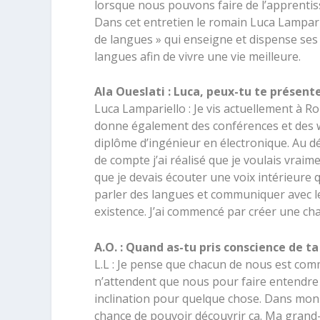
lorsque nous pouvons faire de l’apprentis
Dans cet entretien le romain Luca Lamparie
de langues » qui enseigne et dispense ses
langues afin de vivre une vie meilleure.
Ala Oueslati : Luca, peux-tu te présen
Luca Lampariello : Je vis actuellement à Ro
donne également des conférences et des w
diplôme d’ingénieur en électronique. Au dép
de compte j’ai réalisé que je voulais vraim
que je devais écouter une voix intérieure qu
parler des langues et communiquer avec le
existence. J’ai commencé par créer une c
A.O. : Quand as-tu pris conscience de ta
L.L : Je pense que chacun de nous est comm
n’attendent que nous pour faire entendre 
inclination pour quelque chose. Dans mon cas 
chance de pouvoir découvrir ça. Ma grand-