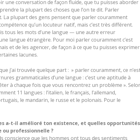
ir une conversation de façon fluide, que tu puisses aborder
rendre la plupart des choses que l’on te dit. Parler
t. La plupart des gens pensent que parler couramment
ompétence qu’un locuteur natif, mais c’est très différent.
ais tous les mots d’une langue — une autre erreur
une langue étrangère. Pour moi parler couramment c’est
nais et de les agencer, de façon à ce que tu puisses exprimer
rtaines lacunes.
que j’ai trouvée quelque part : » parler couramment, ce n’es
nures grammaticales d’une langue : c’est une aptitude à
ter à chaque fois que vous rencontrez un problème ». Selo
mment 11 langues : l’italien, le français, l’allemand,
ortugais, le mandarin, le russe et le polonais. Pour le
es a-t-il amélioré ton existence, et quelles opportunités
e ou professionnelle ?
nds conscience que les hommes ont tous des sentiments