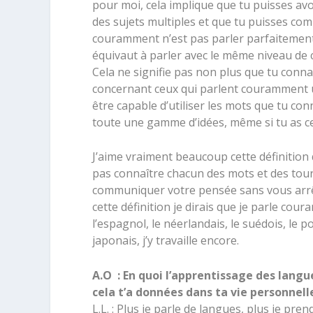
pour moi, cela implique que tu puisses avo
des sujets multiples et que tu puisses comp
couramment n’est pas parler parfaitemen
équivaut à parler avec le même niveau de c
Cela ne signifie pas non plus que tu conn
concernant ceux qui parlent couramment 
être capable d’utiliser les mots que tu con
toute une gamme d’idées, même si tu as ce
J’aime vraiment beaucoup cette définition 
pas connaître chacun des mots et des tour
communiquer votre pensée sans vous arrê
cette définition je dirais que je parle coura
l’espagnol, le néerlandais, le suédois, le p
japonais, j’y travaille encore.
A.O : En quoi l’apprentissage des langu
cela t’a données dans ta vie personnell
L.L. : Plus je
parle de langues, plus je pre