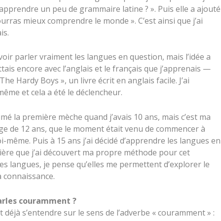
is apprendre un peu de grammaire latine ? ». Puis elle a ajouté
 pourras mieux comprendre le monde ». C’est ainsi que j’ai
is.
voir parler vraiment les langues en question, mais l’idée a
ttais encore avec l’anglais et le français que j’apprenais —
he Hardy Boys », un livre écrit en anglais facile. J’ai
ême et cela a été le déclencheur.
é la première mèche quand j’avais 10 ans, mais c’est ma
l’âge de 12 ans, que le moment était venu de commencer à
ême. Puis à 15 ans j’ai décidé d’apprendre les langues en
ière que j’ai découvert ma propre méthode pour cet
es langues, je pense qu’elles me permettent d’explorer le
la connaissance.
 parles couramment ?
aut déjà s’entendre sur le sens de l’adverbe « couramment » :