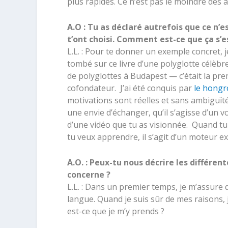
plus rapides. Ce n’est pas le moindre des
A.O : Tu as déclaré autrefois que ce n’e
t’ont choisi. Comment est-ce que ça s’e
L.L. : Pour te donner un exemple concret, j
tombé sur ce livre d’une polyglotte célèbr
de polyglottes à Budapest — c’était la pre
cofondateur. J’ai été conquis par
le hongr
motivations sont réelles et sans ambiguït
une envie d’échanger, qu’il s’agisse d’un 
d’une vidéo que tu as visionnée. Quand tu
tu veux apprendre, il s’agit d’un moteur 
A.O. : Peux-tu nous décrire les différen
concerne ?
L.L. : Dans un premier temps, je m’assure
langue. Quand je suis sûr de mes raisons,
est-ce que je m’y prends ?