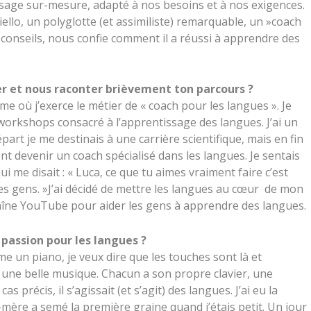
sage sur-mesure, adapté à nos besoins et à nos exigences.
llo, un polyglotte (et assimiliste) remarquable, un »coach
 conseils, nous confie comment il a réussi à apprendre des
ter et nous raconter brièvement ton parcours ?
me où j’exerce le métier de « coach pour les langues ». Je
orkshops consacré à l’apprentissage des langues. J’ai un
art je me destinais à une carrière scientifique, mais en fin
ent devenir un coach spécialisé dans les langues. Je sentais
i me disait : « Luca, ce que tu aimes vraiment faire c’est
s gens. »J’ai décidé de mettre les langues au cœur de mon
haîne YouTube pour aider les gens à apprendre des langues.
 passion pour les langues ?
e un piano, je veux dire que les touches sont là et
une belle musique. Chacun a son propre clavier, une
précis, il s’agissait (et s’agit) des langues. J’ai eu la
mère a semé la première graine quand j’étais petit. Un jour