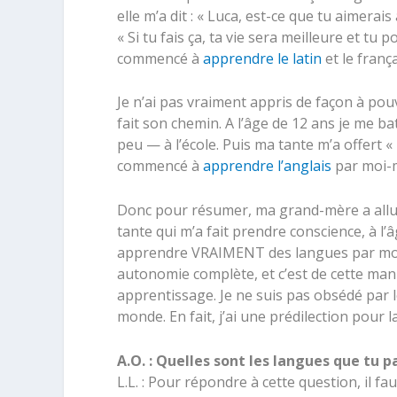
elle m’a dit : « Luca, est-ce que tu aimera
« Si tu fais ça, ta vie sera meilleure et tu
commencé à
apprendre le latin
et le frança
Je n’ai pas vraiment appris de façon à pou
fait son chemin. A l’âge de 12 ans je me ba
peu — à l’école. Puis ma tante m’a offert « T
commencé à
apprendre l’anglais
par moi-m
Donc pour résumer, ma grand-mère a allum
tante qui m’a fait prendre conscience, à 
apprendre VRAIMENT des langues par moi-m
autonomie complète, et c’est de cette man
apprentissage. Je ne suis pas obsédé par l
monde. En fait, j’ai une prédilection pour 
A.O. : Quelles sont les langues que tu
L.L. : Pour répondre à cette question, il f