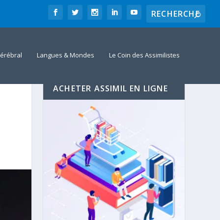
érébral
Langues & Mondes
Le Coin des Assimilistes
ACHETER ASSIMIL EN LIGNE