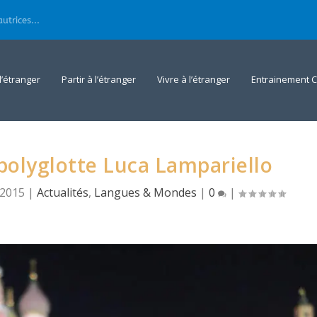
utrices...
 l’étranger
Partir à l’étranger
Vivre à l’étranger
Entrainement C
 polyglotte Luca Lampariello
 2015
|
Actualités
,
Langues & Mondes
|
0
|