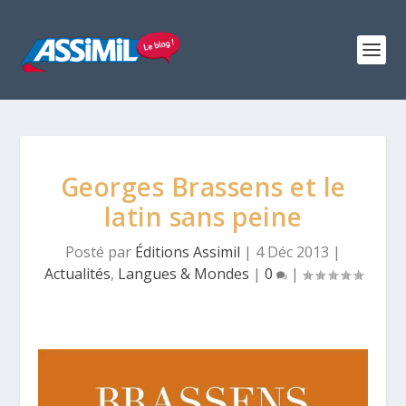
Georges Brassens et le
latin sans peine
Posté par
Éditions Assimil
|
4 Déc 2013
|
Actualités
,
Langues & Mondes
|
0
|