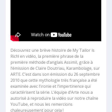
Découvrez une brève histoire de My Tailor is
Rich! en vidéo, la première phrase de la
première méthode d’anglais Assimil, grâce à
l’émission de Claire Doutriau, Karambolage, sur
ARTE.
C’est dans son émission du 26 septembre
2010 que cette mythologie très française a été
examinée avec l’ironie et l’impertinence qui
caractérisent la série. L’équipe d’Arte nous a
autorisé à reproduire la vidéo sur notre chaîne
YouTube, et nous les remercions
chaleureusement pour cela !