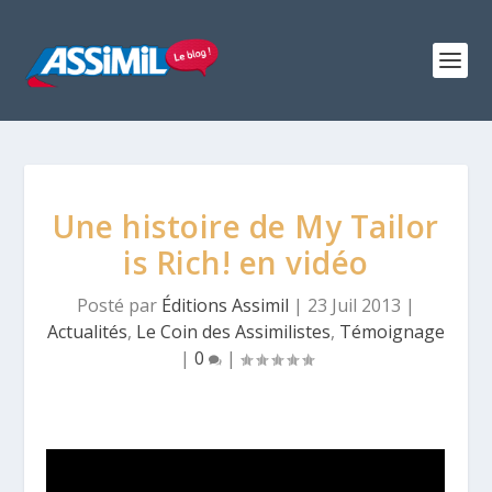
Une histoire de My Tailor
is Rich! en vidéo
Posté par
Éditions Assimil
|
23 Juil 2013
|
Actualités
,
Le Coin des Assimilistes
,
Témoignage
|
0
|