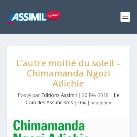
L’autre moitié du soleil –
Chimamanda Ngozi
Adichie
Posté par
Éditions Assimil
|
26 Fév 2018
|
Le
Coin des Assimilistes
|
0
|