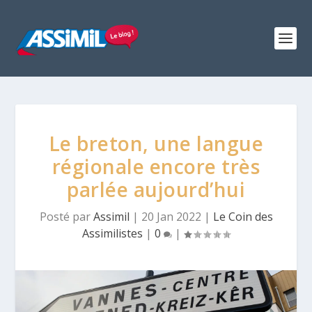
Le breton, une langue
régionale encore très
parlée aujourd’hui
Posté par
Assimil
|
20 Jan 2022
|
Le Coin des
Assimilistes
|
0
|