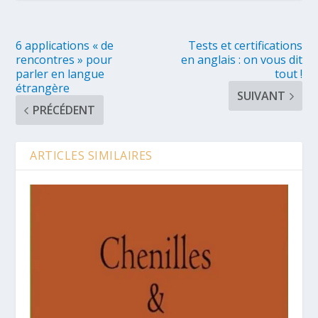
6 applications « de
Tests et certifications
rencontres » pour
en anglais : on vous dit
parler en langue
tout !
étrangère
SUIVANT
PRÉCÉDENT
ARTICLES SIMILAIRES