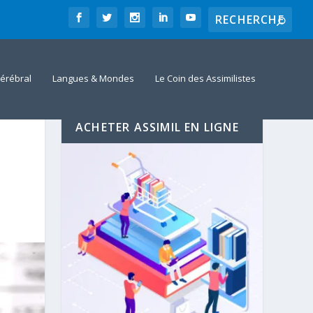
érébral
Langues & Mondes
Le Coin des Assimilistes
ACHETER ASSIMIL EN LIGNE