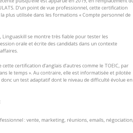
s récente puisqu’elle est apparue en 2019, en remplacement d
ATS. D’un point de vue professionnel, cette certification
 la plus utilisée dans les formations « Compte personnel de
Linguaskill se montre très fiable pour tester les
ession orale et écrite des candidats dans un contexte
ffaires.
ie cette certification d’anglais d’autres comme le TOEIC, par
dans le temps ». Au contraire, elle est informatisée et pilotée
it donc un test adaptatif dont le niveau de difficulté évolue en
:
essionnel : vente, marketing, réunions, emails, négociation