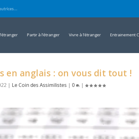
utrices...
 l’étranger
Partir à l’étranger
Vivre à l’étranger
Entrainement C
s en anglais : on vous dit tout !
022
|
Le Coin des Assimilistes
|
0
|