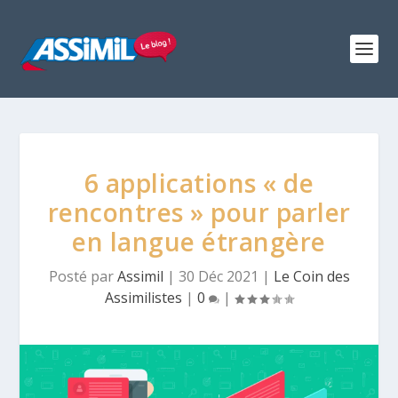
6 applications « de
rencontres » pour parler
en langue étrangère
Posté par
Assimil
|
30 Déc 2021
|
Le Coin des
Assimilistes
|
0
|