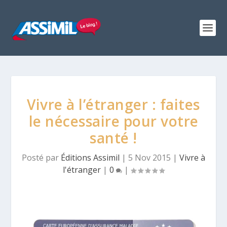
Vivre à l’étranger : faites
le nécessaire pour votre
santé !
Posté par
Éditions Assimil
|
5 Nov 2015
|
Vivre à
l'étranger
|
0
|