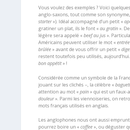
Vous voulez des exemples ? Voici quelque
anglo-saxons, tout comme son synonyme,
starter
»). Idéal accompagné d’un petit «
ape
gratiner un plat, ils le font «
au gratin
». De
légère sera appelé «
beef au jus
». Particul
Américains peuvent utiliser le mot «
entrée
brûlée
» avant de vous offrir un petit «
dige
restent toutefois peu utilisés, aujourd’hu
bon appétit
» !
Considérée comme un symbole de la France
jouant sur les clichés –, la célèbre «
baguet
attention au mot «
pain
» qui est un faux-am
douleur
». Parmi les viennoiseries, on retr
mots français utilisés en anglais.
Les anglophones nous ont aussi emprunt
pourrez boire un «
coffee
», ou déguster q