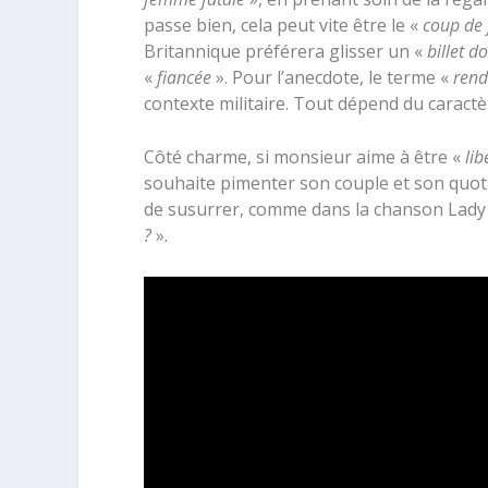
passe bien, cela peut vite être le «
coup de 
Britannique préférera glisser un «
billet d
«
fiancée
». Pour l’anecdote, le terme «
rend
contexte militaire. Tout dépend du caract
Côté charme, si monsieur aime à être «
lib
souhaite pimenter son couple et son quoti
de susurrer, comme dans la chanson Lady
?
».