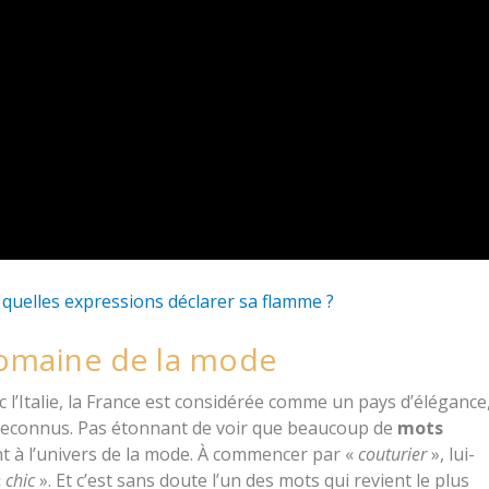
 quelles expressions déclarer sa flamme ?
domaine de la mode
c l’Italie, la France est considérée comme un pays d’élégance
reconnus. Pas étonnant de voir que beaucoup de
mots
t à l’univers de la mode. À commencer par «
couturier
», lui-
«
chic
». Et c’est sans doute l’un des mots qui revient le plus