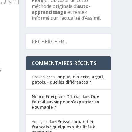
Plongez au cœur de cette
méthode originale d’
auto-
apprentissage
et restez
informé sur l’actualité d’Assimil.
-
COMMENTAIRES RÉCENTS
n
Langue, dialecte, argot,
Grouhel
dans
patois… quelles différences ?
Neuro Energizer Official
Que
dans
faut-il savoir pour s’expatrier en
Roumanie ?
Suisse romand et
Anonyme
dans
français : quelques subtilités à