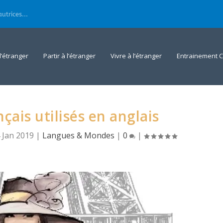
utrices...
 l’étranger
Partir à l’étranger
Vivre à l’étranger
Entrainement C
çais utilisés en anglais
 Jan 2019
|
Langues & Mondes
|
0
|