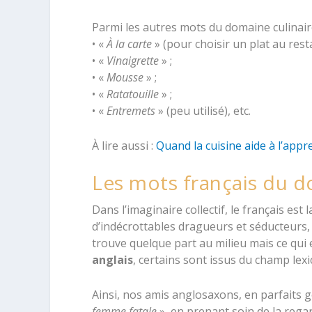
Parmi les autres mots du domaine culinair
• «
À la carte
» (pour choisir un plat au rest
• «
Vinaigrette
» ;
• «
Mousse
» ;
• «
Ratatouille
» ;
• «
Entremets
» (peu utilisé), etc.
À lire aussi :
Quand la cuisine aide à l’app
Les mots français du 
Dans l’imaginaire collectif, le français est
d’indécrottables dragueurs et séducteurs, 
trouve quelque part au milieu mais ce qui 
anglais
, certains sont issus du champ lexi
Ainsi, nos amis anglosaxons, en parfaits
femme fatale
», en prenant soin de la rega