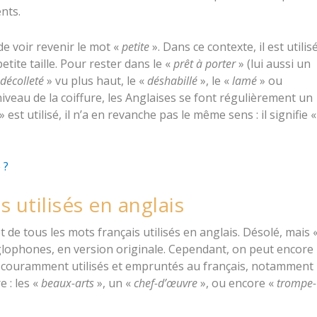
nts.
de voir revenir le mot «
petite
». Dans ce contexte, il est utilis
tite taille. Pour rester dans le «
prêt à porter
» (lui aussi un
décolleté
» vu plus haut, le «
déshabillé
», le «
lamé
» ou
iveau de la coiffure, les Anglaises se font régulièrement un
» est utilisé, il n’a en revanche pas le même sens : il signifie «
 ?
 utilisés en anglais
let de tous les mots français utilisés en anglais. Désolé, mais 
nglophones, en version originale. Cependant, on peut encore
s couramment utilisés et empruntés au français, notamment
e : les «
beaux-arts
», un «
chef-d’œuvre
», ou encore «
trompe-