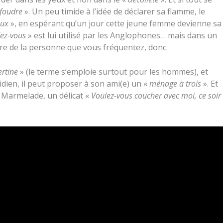
foudre
». Un peu timide à l’idée de déclarer sa flamme, le
oux
», en espérant qu’un jour cette jeune femme devienne sa
ez-vous
» est lui utilisé par les Anglophones… mais dans un
ère de la personne que vous fréquentez, donc.
ertine
» (le terme s’emploie surtout pour les hommes), et
dien, il peut proposer à son ami(e) un «
ménage à trois
». Et
 Marmelade, un délicat «
Voulez-vous coucher avec moi, ce soir