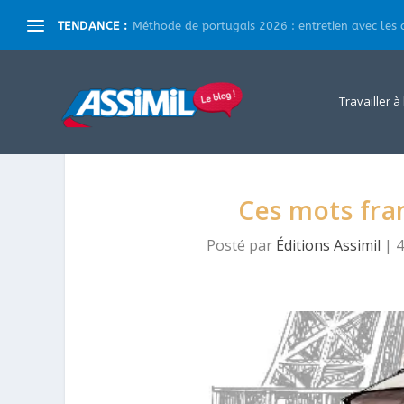
TENDANCE :
Méthode de portugais 2026 : entretien avec les a
Travailler à
Ces mots fran
Posté par
Éditions Assimil
|
4