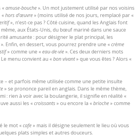
s «
amuse-bouche
». Un mot justement utilisé par nos voisins
 «
hors d’œuvre
» (moins utilisé de nos jours, remplacé par «
ritif
», n’est-ce pas ? Côté cuisine, quand les Anglais font
 même, aux États-Unis, du bœuf mariné dans une sauce
arité amusante : pour désigner le plat principal, les
». Enfin, en dessert, vous pourrez prendre une «
crème
stif
» comme une «
eau-de-vie
». Ces deux derniers mots
i. Le menu convient au «
bon vivant
» que vous êtes ? Alors «
 – et parfois même utilisée comme une petite insulte
te
» se prononce pareil en anglais. Dans le même thème,
i : rien à voir avec la boulangerie, il signifie en réalité «
ouve aussi les «
croissants
» ou encore la «
brioche
» comme
é le mot «
cafe
» mais il désigne seulement le lieu où vous
uelques plats simples et autres douceurs.