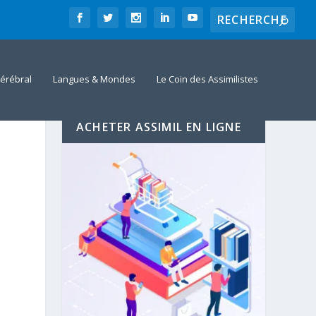
érébral
Langues & Mondes
Le Coin des Assimilistes
ACHETER ASSIMIL EN LIGNE