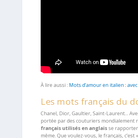
À lire aussi :
Mots d’amour en italien : avec
Les mots français du 
Chanel, Dior, Gaultier, Saint-Laurent… Ave
portée par des couturiers mondialement 
français utilisés en anglais
se rapporten
même. Que voulez-vous, le français, c’est 