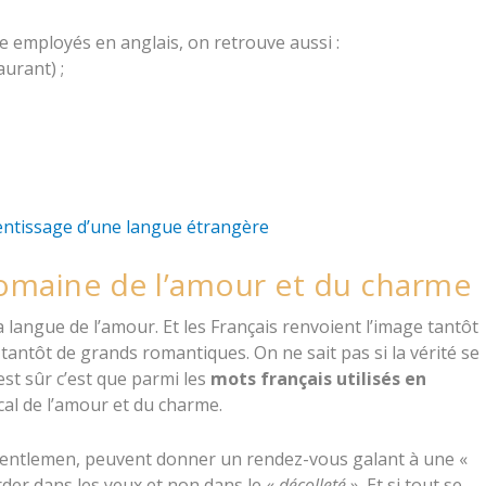
e employés en anglais, on retrouve aussi :
aurant) ;
rentissage d’une langue étrangère
domaine de l’amour et du charme
 la langue de l’amour. Et les Français renvoient l’image tantôt
tantôt de grands romantiques. On ne sait pas si la vérité se
est sûr c’est que parmi les
mots français utilisés en
cal de l’amour et du charme.
 gentlemen, peuvent donner un rendez-vous galant à une «
rder dans les yeux et non dans le «
décolleté
». Et si tout se