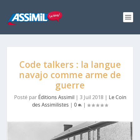
Code talkers : la langue
navajo comme arme de
guerre
Posté par
Éditions Assimil
|
3 Juil 2018
|
Le Coin
des Assimilistes
|
0
|