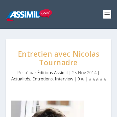
Entretien avec Nicolas
Tournadre
Posté par
Éditions Assimil
|
25 Nov 2014
|
Actualités
,
Entretiens
,
Interview
|
0
|