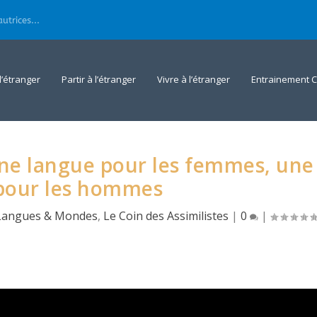
utrices...
 l’étranger
Partir à l’étranger
Vivre à l’étranger
Entrainement C
ne langue pour les femmes, une
pour les hommes
Langues & Mondes
,
Le Coin des Assimilistes
|
0
|