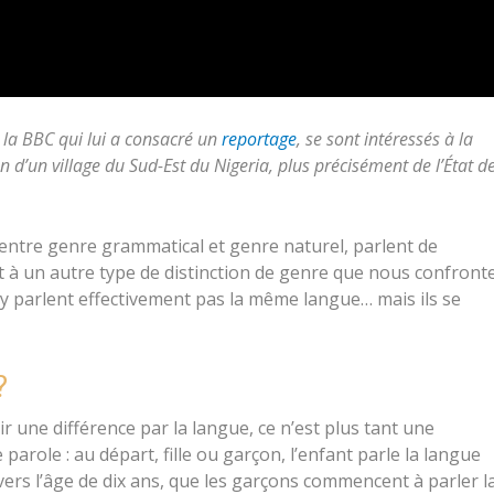
la BBC qui lui a consacré un
reportage
, se sont intéressés à la
 d’un village du Sud-Est du Nigeria, plus précisément de l’État d
n entre genre grammatical et genre naturel, parlent de
t à un autre type de distinction de genre que nous confront
parlent effectivement pas la même langue… mais ils se
?
nir une différence par la langue, ce n’est plus tant une
arole : au départ, fille ou garçon, l’enfant parle la langue
 vers l’âge de dix ans, que les garçons commencent à parler l