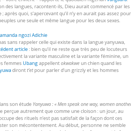
ion des langues, racontent-ils, Dieu aurait commencé par les
 après quoi, s’apercevant qu’il n’y en aurait pas assez pour
 peuples une seule et même langue pour les deux sexes.
imamanda ngozi Adichie
as sans rappeler celle qui existe dans la langue yanyuwa,
édent article
: bien qu’il ne reste que très peu de locuteurs
ectivement la variante masculine et la variante féminine, un
les femmes
Ubang
appellent
okwakwe
un chien quand les
yuwa
diront
t’et
pour parler d’un grizzly et les hommes
dans son étude
Yanyuwa : « Men speak one way, women anothe
re perçue autrement que comme une cloison : un jour, au
occupe des rituels n’est pas satisfait de la façon dont ces
fester son mécontentement. Au début, personne ne semble