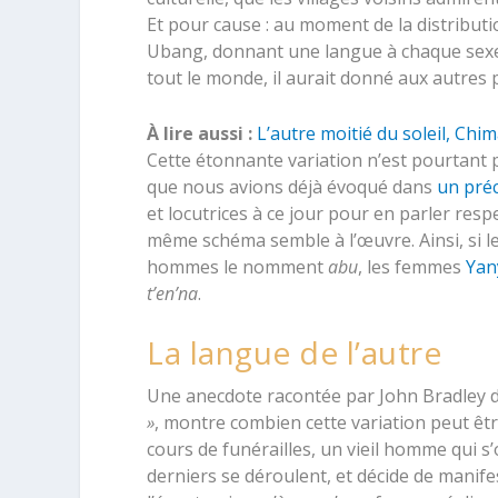
Et pour cause : au moment de la distribut
Ubang, donnant une langue à chaque sexe ;
tout le monde, il aurait donné aux autres
À lire aussi :
L’autre moitié du soleil, Ch
Cette étonnante variation n’est pourtant p
que nous avions déjà évoqué dans
un préc
et locutrices à ce jour pour en parler resp
même schéma semble à l’œuvre. Ainsi, si 
hommes le nomment
abu
, les femmes
Yan
t’en’na
.
La langue de l’autre
Une anecdote racontée par John Bradley 
»
, montre combien cette variation peut êt
cours de funérailles, un vieil homme qui s’
derniers se déroulent, et décide de mani