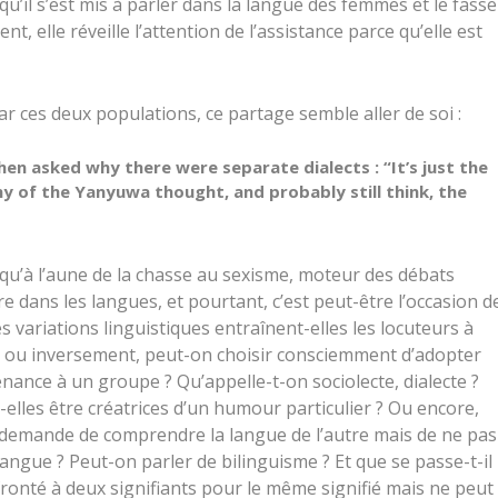
qu’il s’est mis à parler dans la langue des femmes et le fasse
 elle réveille l’attention de l’assistance parce qu’elle est
r ces deux populations, ce partage semble aller de soi :
en asked why there were separate dialects : “It’s just the
any of the Yanyuwa thought, and probably still think, the
t qu’à l’aune de la chasse au sexisme, moteur des débats
e dans les langues, et pourtant, c’est peut-être l’occasion d
les variations linguistiques entraînent-elles les locuteurs à
re ou inversement, peut-on choisir consciemment d’adopter
nance à un groupe ? Qu’appelle-t-on sociolecte, dialecte ?
lles être créatrices d’un humour particulier ? Ou encore,
ion demande de comprendre la langue de l’autre mais de ne pas
langue ? Peut-on parler de bilinguisme ? Et que se passe-t-il
fronté à deux signifiants pour le même signifié mais ne peut