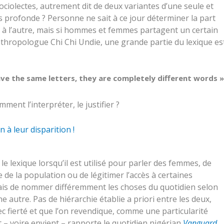
sociolectes, autrement dit de deux variantes d’une seule et
s profonde ? Personne ne sait à ce jour déterminer la part
 à l’autre, mais si hommes et femmes partagent un certain
hropologue Chi Chi Undie, une grande partie du lexique es
ave the same letters, they are completely different words »
nt l’interpréter, le justifier ?
 à leur disparition !
 le lexique lorsqu’il est utilisé pour parler des femmes, de
 de la population ou de légitimer l’accès à certaines
mais de nommer différemment les choses du quotidien selon
 autre. Pas de hiérarchie établie a priori entre les deux,
ec fierté et que l’on revendique, comme une particularité
nt – voire envient – rapporte le quotidien nigérian
Vanguard
.