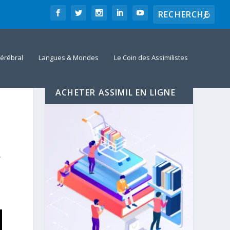
érébral
Langues & Mondes
Le Coin des Assimilistes
ACHETER ASSIMIL EN LIGNE