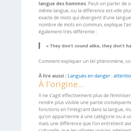
langue des hommes
. Peut-on parler de 
même langue, ou la différence est-elle plu
exacte de mots qui divergent d’une langue
nombre de mots en commun, explique l’ant
également très différente :
« They don’t sound alike, they don’t h
Comment expliquer un tel phénomène, comme
À lire aussi :
Langues en danger : attention
À l’origine…
Il ne s’agit effectivement plus de féminiser
rendre plus visible une partie conséquente
fonctions en l’intégrant dans la langue, 
qu’on appartienne à une catégorie ou à une
mais une différence que l’on entretient av
culturelle, que les villages voisins admire