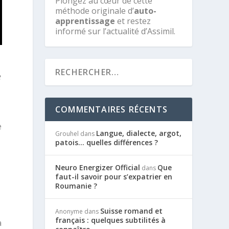
Plongez au cœur de cette
méthode originale d’
auto-
apprentissage
et restez
informé sur l’actualité d’Assimil.
e
COMMENTAIRES RÉCENTS
e
Langue, dialecte, argot,
Grouhel
dans
patois… quelles différences ?
Neuro Energizer Official
Que
dans
faut-il savoir pour s’expatrier en
Roumanie ?
Suisse romand et
Anonyme
dans
français : quelques subtilités à
a