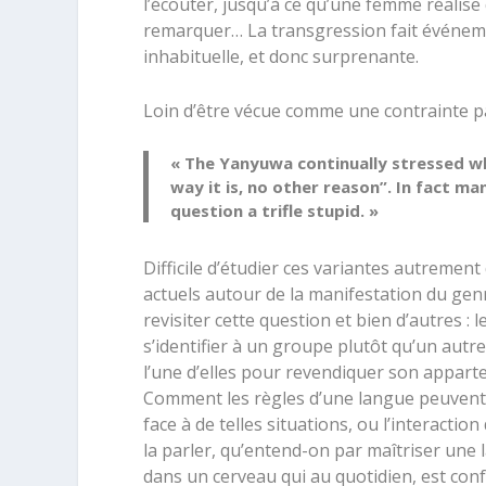
l’écouter, jusqu’à ce qu’une femme réalise 
remarquer… La transgression fait événement,
inhabituelle, et donc surprenante.
Loin d’être vécue comme une contrainte pa
« The Yanyuwa continually stressed wh
way it is, no other reason”. In fact m
question a trifle stupid. »
Difficile d’étudier ces variantes autremen
actuels autour de la manifestation du genr
revisiter cette question et bien d’autres : 
s’identifier à un groupe plutôt qu’un aut
l’une d’elles pour revendiquer son apparte
Comment les règles d’une langue peuvent-e
face à de telles situations, ou l’interact
la parler, qu’entend-on par maîtriser une 
dans un cerveau qui au quotidien, est con