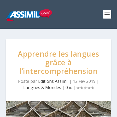
Apprendre les langues
grâce à
l’intercompréhension
Posté par
Éditions Assimil
|
12 Fév 2019
|
Langues & Mondes
|
0
|