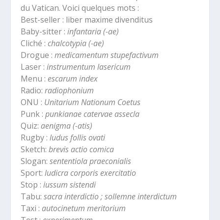
du Vatican. Voici quelques mots :
Best-seller : liber maxime divenditus
Baby-sitter :
infantaria (-ae)
Cliché :
chalcotypia (-ae)
Drogue :
medicamentum stupefactivum
Laser :
instrumentum lasericum
Menu :
escarum index
Radio:
radiophonium
ONU :
Unitarium Nationum Coetus
Punk :
punkianae catervae assecla
Quiz:
aenigma (-atis)
Rugby :
ludus follis ovati
Sketch:
brevis actio comica
Slogan:
sententiola praeconialis
Sport:
ludicra corporis exercitatio
Stop :
iussum sistendi
Tabu:
sacra interdictio ; sollemne interdictum
Taxi :
autocinetum meritorium
Test :
experimentum