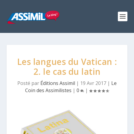
Les langues du Vatican :
2. le cas du latin
Posté par
Éditions Assimil
|
19 Avr 2017
|
Le
Coin des Assimilistes
|
0
|