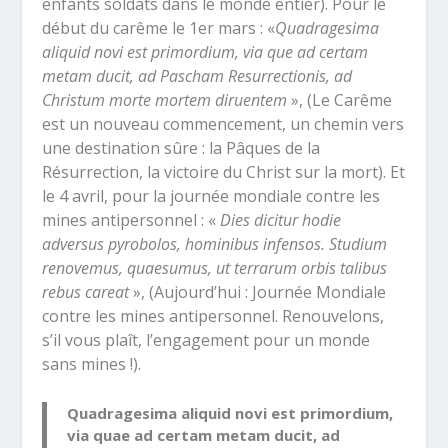
enfants soldats dans le monde entier). Pour le
début du carême le 1
er
mars : «
Quadragesima
aliquid novi est primordium, via que ad certam
metam ducit, ad Pascham Resurrectionis, ad
Christum morte mortem diruentem
», (Le Carême
est un nouveau commencement, un chemin vers
une destination sûre : la Pâques de la
Résurrection, la victoire du Christ sur la mort). Et
le 4 avril, pour la journée mondiale contre les
mines antipersonnel : «
Dies dicitur hodie
adversus pyrobolos, hominibus infensos. Studium
renovemus, quaesumus, ut terrarum orbis talibus
rebus careat
», (Aujourd’hui : Journée Mondiale
contre les mines antipersonnel. Renouvelons,
s’il vous plaît, l’engagement pour un monde
sans mines !).
Quadragesima aliquid novi est primordium,
via quae ad certam metam ducit, ad