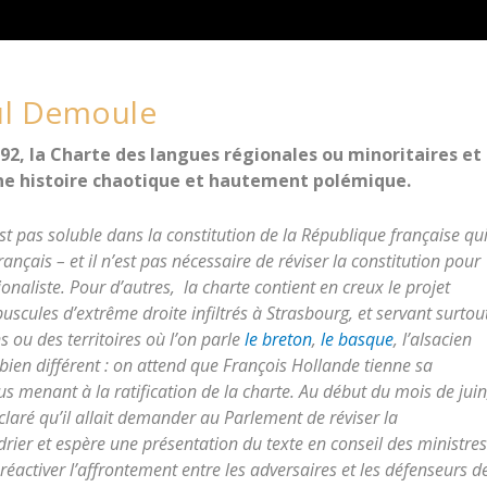
aul Demoule
992, la Charte des langues régionales ou minoritaires et
une histoire chaotique et hautement polémique.
est pas soluble dans la constitution de la République française qu
rançais – et il n’est pas nécessaire de réviser la constitution pour
onaliste. Pour d’autres, la charte contient en creux le projet
scules d’extrême droite infiltrés à Strasbourg, et servant surtou
s ou des territoires où l’on parle
le breton
,
le basque
, l’alsacien
bien différent : on attend que François Hollande tienne sa
menant à la ratification de la charte. Au début du mois de juin
claré qu’il allait demander au Parlement de réviser la
ndrier et espère une présentation du texte en conseil des ministres
r réactiver l’affrontement entre les adversaires et les défenseurs d