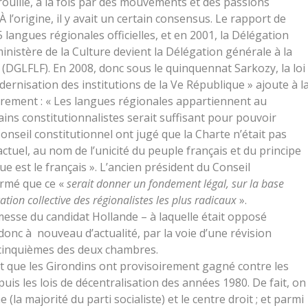
ouillé, à la fois par des mouvements et des passions
 l’origine, il y avait un certain consensus. Le rapport de
 langues régionales officielles, et en 2001, la Délégation
inistère de la Culture devient la Délégation générale à la
 (DGLFLF). En 2008, donc sous le quinquennat Sarkozy, la loi
dernisation des institutions de la Ve République » ajoute à l
obrement : « Les langues régionales appartiennent au
ains constitutionnalistes serait suffisant pour pouvoir
 Conseil constitutionnel ont jugé que la Charte n’était pas
ctuel, au nom de l’unicité du peuple français et du principe
ue est le français ». L’ancien président du Conseil
firmé que ce «
serait donner un fondement légal, sur la base
ation collective des régionalistes les plus radicaux
».
sse du candidat Hollande – à laquelle était opposé
 donc à nouveau d’actualité, par la voie d’une révision
 cinquièmes des deux chambres.
it que les Girondins ont provisoirement gagné contre les
is les lois de décentralisation des années 1980. De fait, on
(la majorité du parti socialiste) et le centre droit ; et parmi