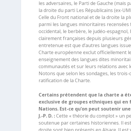
les adversaires, le Parti de Gauche (mais p
la droite du parti Les Républicains (ex-UM
Celle du Front national et de la droite la 
parmi les langues minoritaires recensées fi
occidental, le berbère, le judéo-espagnol,
clairement françaises depuis plusieurs gé
entretenue est que d’autres langues issue
Charte européenne exclut officiellement le
enseignement des langues dites minoritair
communautés et sur leurs relations avec le
Notons que selon les sondages, les trois-q
ratification de la Charte.
Certains prétendent que la charte a ét
exclusive de groupes ethniques qui en 
Nations. Est-ce qu’on peut soutenir une
J.-P. D. :
Cette « théorie du complot » un pe
soutenue par certaines historiennes. Il e
droite sont bien présents en Alsace. Il es