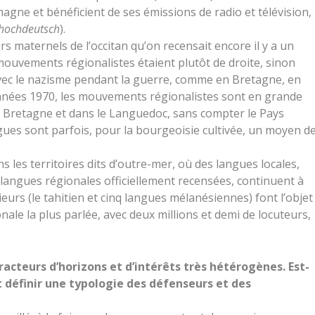
magne et bénéficient de ses émissions de radio et télévision,
hochdeutsch
).
urs maternels de l’occitan qu’on recensait encore il y a un
s mouvements régionalistes étaient plutôt de droite, sinon
 avec le nazisme pendant la guerre, comme en Bretagne, en
années 1970, les mouvements régionalistes sont en grande
 Bretagne et dans le Languedoc, sans compter le Pays
gues sont parfois, pour la bourgeoisie cultivée, un moyen d
 les territoires dits d’outre-mer, où des langues locales,
langues régionales officiellement recensées, continuent à
urs (le tahitien et cinq langues mélanésiennes) font l’objet
ale la plus parlée, avec deux millions et demi de locuteurs,
tracteurs d’horizons et d’intérêts très hétérogènes. Est-
 définir une typologie des défenseurs et des