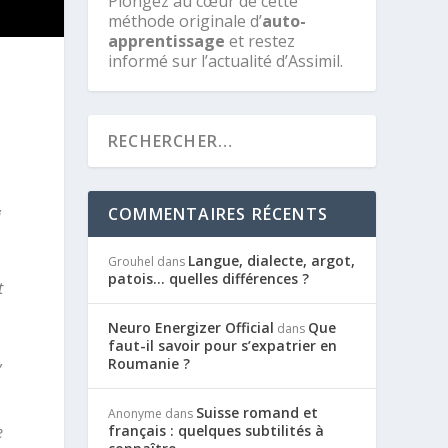
Plongez au cœur de cette
méthode originale d’
auto-
apprentissage
et restez
informé sur l’actualité d’Assimil.
COMMENTAIRES RÉCENTS
i
Langue, dialecte, argot,
Grouhel
dans
patois… quelles différences ?
t
Neuro Energizer Official
Que
dans
faut-il savoir pour s’expatrier en
,
Roumanie ?
Suisse romand et
Anonyme
dans
e
français : quelques subtilités à