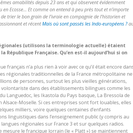
 mêmes amabilités depuis 23 ans et qui observent évidemment
ou en Ecosse… Et comme on entend à peu près tout et n’importe
 de trier le bon grain de l’ivraie en compagnie de l’historien et
assionnant et récent
Mais où sont passés les Indo-européens ?
a
égionales (utilisons la terminologie actuelle) étaient
la République Française. Qu’en est-il aujourd’hui si on
ue français n’a plus rien à voir avec ce qu’il était encore dan
ues régionales traditionnelles de la France métropolitaine ne
lions de personnes, surtout les plus vieilles générations,
 volontariste dans des établissements bilingues comme les
du Languedoc, les Ikastola du Pays basque, La Bressola de
 Alsace-Moselle. Si ces entreprises sont fort louables, elles
lques milliers, voire quelques centaines d’enfants
ons linguistiques dans l’enseignement public (y compris au
 langues régionales sur France 3 et sur quelques radios.
mesure le francique lorrain (le « Platt ») se maintiennent