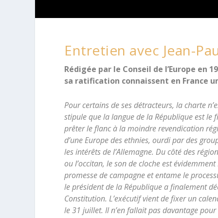
Entretien avec Jean-P
Rédigée par le Conseil de l’Europe en 1
sa ratification connaissent en France 
Pour certains de ses détracteurs, la charte n’
stipule que la langue de la République est le f
prêter le flanc à la moindre revendication régi
d’une Europe des ethnies, ourdi par des groupu
les intérêts de l’Allemagne. Du côté des région
ou l’occitan, le son de cloche est évidemment 
promesse de campagne et entame le processus 
le président de la République a finalement dé
Constitution. L’exécutif vient de fixer un cale
le 31 juillet. Il n’en fallait pas davantage pou