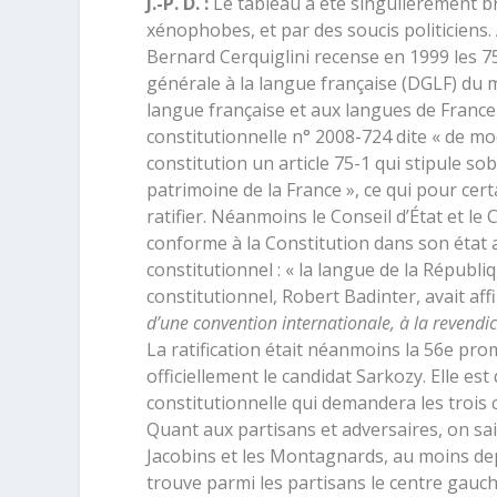
J.-P. D. :
Le tableau a été singulièrement br
xénophobes, et par des soucis politiciens. À
Bernard Cerquiglini recense en 1999 les 75
générale à la langue française (DGLF) du m
langue française et aux langues de France
constitutionnelle n° 2008-724 dite « de mo
constitution un article 75-1 qui stipule s
patrimoine de la France », ce qui pour cert
ratifier. Néanmoins le Conseil d’État et le
conforme à la Constitution dans son état a
constitutionnel : « la langue de la Républiq
constitutionnel, Robert Badinter, avait af
d’une convention internationale, à la revendic
La ratification était néanmoins la 56
e
prome
officiellement le candidat Sarkozy. Elle est
constitutionnelle qui demandera les trois
Quant aux partisans et adversaires, on sa
Jacobins et les Montagnards, au moins depu
trouve parmi les partisans le centre gauche 