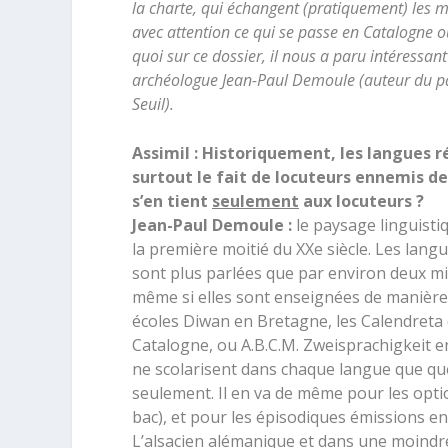
la charte, qui échangent (pratiquement) les
avec attention ce qui se passe en Catalogne 
quoi sur ce dossier, il nous a paru intéressant
archéologue Jean-Paul Demoule (auteur du p
Seuil).
Assimil : Historiquement, les langues r
surtout le fait de locuteurs ennemis de 
s’en tient
seulement
aux locuteurs ?
Jean-Paul Demoule :
le paysage linguistiq
la première moitié du XX
e
siècle. Les lang
sont plus parlées que par environ deux mil
même si elles sont enseignées de manière
écoles Diwan en Bretagne, les Calendreta 
Catalogne, ou A.B.C.M. Zweisprachigkeit en
ne scolarisent dans chaque langue que que
seulement. Il en va de même pour les opti
bac), et pour les épisodiques émissions en
L’alsacien alémanique et dans une moindre 