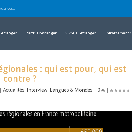
utrices...
 l’étranger
Partir à l’étranger
Vivre à l’étranger
Entrainement C
gionales : qui est pour, qui est
contre ?
|
Actualités
,
Interview
,
Langues & Mondes
|
0
|