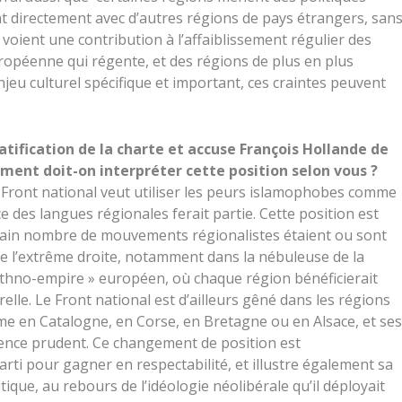
ent directement avec d’autres régions de pays étrangers, san
y voient une contribution à l’affaiblissement régulier des
ropéenne qui régente, et des régions de plus en plus
u culturel spécifique et important, ces craintes peuvent
atification de la charte et accuse François Hollande de
ment doit-on interpréter cette position selon vous ?
e Front national veut utiliser les peurs islamophobes comme
 des langues régionales ferait partie. Cette position est
tain nombre de mouvements régionalistes étaient ou sont
 de l’extrême droite, notamment dans la nébuleuse de la
ethno-empire » européen, où chaque région bénéficierait
elle. Le Front national est d’ailleurs gêné dans les régions
me en Catalogne, en Corse, en Bretagne ou en Alsace, et ses
ilence prudent. Ce changement de position est
rti pour gagner en respectabilité, et illustre également sa
itique, au rebours de l’idéologie néolibérale qu’il déployait