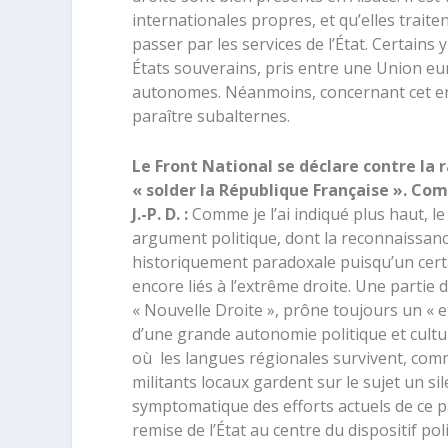
internationales propres, et qu’elles trait
passer par les services de l’État. Certains 
États souverains, pris entre une Union eu
autonomes. Néanmoins, concernant cet enje
paraître subalternes.
Le Front National se déclare contre la r
« solder la République Française ». Com
J.-P. D. :
Comme je l’ai indiqué plus haut, l
argument politique, dont la reconnaissance
historiquement paradoxale puisqu’un cer
encore liés à l’extrême droite. Une partie
« Nouvelle Droite », prône toujours un « 
d’une grande autonomie politique et cultur
où les langues régionales survivent, com
militants locaux gardent sur le sujet un s
symptomatique des efforts actuels de ce pa
remise de l’État au centre du dispositif pol