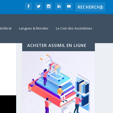
érébral
Langues & Mondes
Le Coin des Assimilistes
ACHETER ASSIMIL EN LIGNE