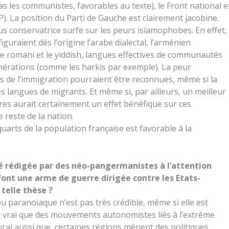
as les communistes, favorables au texte), le Front national e
P). La position du Parti de Gauche est clairement jacobine.
plus conservatrice surfe sur les peurs islamophobes. En effet,
guraient dès l’origine l’arabe dialectal, l’arménien
 le romani et le yiddish, langues effectives de communautés
nérations (comme les harkis par exemple). La peur
s de l’immigration pourraient être reconnues, même si la
s langues de migrants. Et même si, par ailleurs, un meilleur
es aurait certainement un effet bénéfique sur ces
 reste de la nation.
uarts de la population française est favorable à la
é rédigée par des néo-pangermanistes à l’attention
font une arme de guerre dirigée contre les Etats-
 telle thèse ?
u paranoïaque n’est pas très crédible, même si elle est
st vrai que des mouvements autonomistes liés à l’extrême
t vrai aussi que certaines régions mènent des politiques